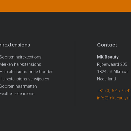
Hairextension
irextensions
Contact
Soorten hairextentions
MK Beauty
Merken hairextensions
Rijperwaard 205
Hairextensions onderhouden
1824 JS Alkmaar
Hairextensions verwijderen
Nederland
Soorten haarmatten
+31 (0) 6 45 75 4
Feather extensions
info@mkbeauty.nl