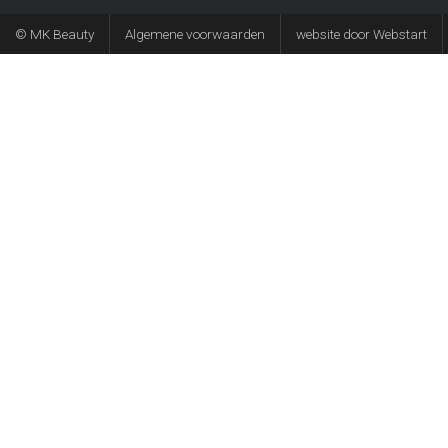
© MK Beauty
Algemene voorwaarden
website door Webstart