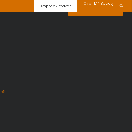
Over MK Beauty
Afspraak maken
s
Voorbeelden
Prijzen
Contact opnemen
298